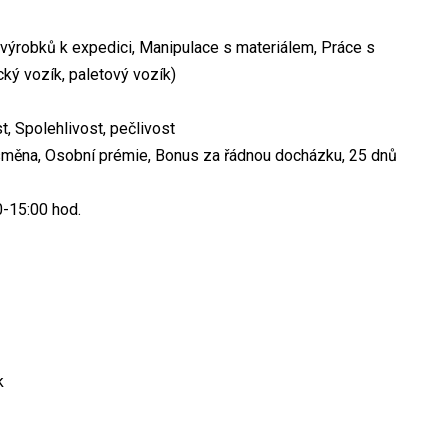
 výrobků k expedici, Manipulace s materiálem, Práce s
cký vozík, paletový vozík)
, Spolehlivost, pečlivost
 směna, Osobní prémie, Bonus za řádnou docházku, 25 dnů
0-15:00 hod.
k