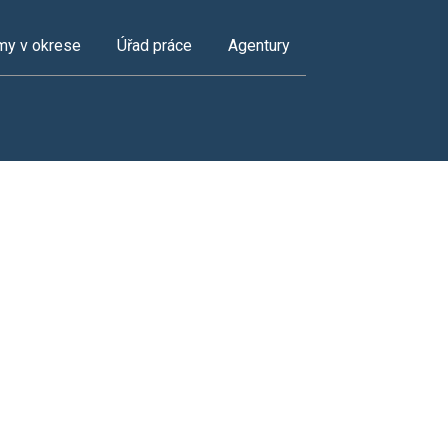
my v okrese
Úřad práce
Agentury