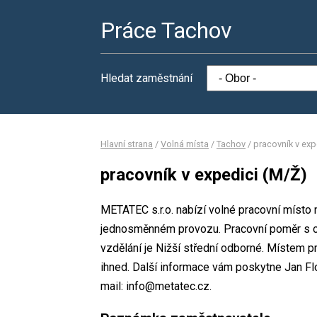
Práce Tachov
Hledat zaměstnání
Hlavní strana
/
Volná místa
/
Tachov
/
pracovník v exp
pracovník v expedici (M/Ž)
METATEC s.r.o. nabízí volné pracovní místo 
jednosměnném provozu. Pracovní poměr s 
vzdělání je Nižší střední odborné. Místem p
ihned. Další informace vám poskytne Jan Flor
mail: info@metatec.cz.