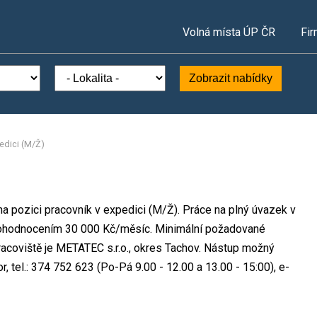
Volná místa ÚP ČR
Fir
Zobrazit nabídky
edici (M/Ž)
na pozici pracovník v expedici (M/Ž). Práce na plný úvazek v
ohodnocením 30 000 Kč/měsíc. Minimální požadované
racoviště je METATEC s.r.o., okres Tachov. Nástup možný
, tel.: 374 752 623 (Po-Pá 9.00 - 12.00 a 13.00 - 15:00), e-