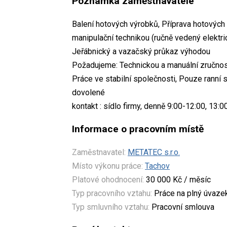
Poznámka zaměstnavatele
Balení hotových výrobků, Příprava hotových
manipulační technikou (ručně vedený elektri
Jeřábnický a vazačský průkaz výhodou
Požadujeme: Technickou a manuální zručnost
Práce ve stabilní společnosti, Pouze ranní
dovolené
kontakt : sídlo firmy, denně 9:00-12:00, 13:0
Informace o pracovním místě
Zaměstnavatel:
METATEC s.r.o.
Místo výkonu práce:
Tachov
Platové ohodnocení:
30 000 Kč / měsíc
Typ pracovního vztahu:
Práce na plný úvaze
Typ smluvního vztahu:
Pracovní smlouva