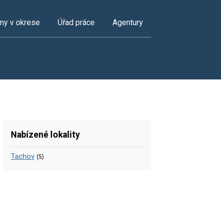
my v okrese
Úřad práce
Agentury
Nabízené lokality
Tachov
(5)