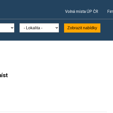
Volná místa ÚP ČR
Fir
Zobrazit nabídky
íst