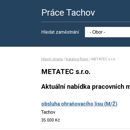
Práce Tachov
Hledat zaměstnání
Hlavní strana
/
Katalog firem
/
METATEC s.r.o.
METATEC s.r.o.
Aktuální nabídka pracovních m
obsluha ohraňovacího lisu (M/Ž)
Tachov
35 000 Kč