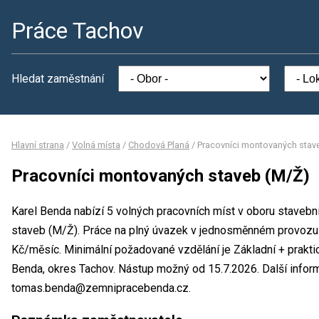
Práce Tachov
Hledat zaměstnání
Hlavní strana
/
Volná místa
/
Chodová Planá
/
Pracovníci montovaných stav
Pracovníci montovaných staveb (M/Ž)
Karel Benda nabízí 5 volných pracovních míst v oboru stavebn
staveb (M/Ž). Práce na plný úvazek v jednosměnném provozu
Kč/měsíc. Minimální požadované vzdělání je Základní + praktic
Benda, okres Tachov. Nástup možný od 15.7.2026. Další info
tomas.benda@zemnipracebenda.cz.