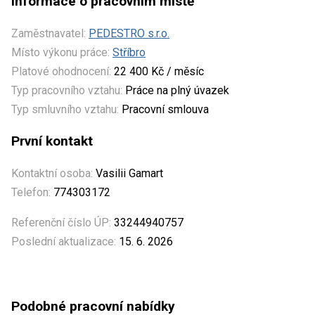
Informace o pracovním místě
Zaměstnavatel:
PEDESTRO s.r.o.
Místo výkonu práce:
Stříbro
Platové ohodnocení:
22 400 Kč / měsíc
Typ pracovního vztahu:
Práce na plný úvazek
Typ smluvního vztahu:
Pracovní smlouva
První kontakt
Kontaktní osoba:
Vasilii Gamart
Telefon:
774303172
Referenční číslo ÚP:
33244940757
Poslední aktualizace:
15. 6. 2026
Podobné pracovní nabídky