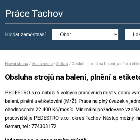
Práce Tachov
Hledat zaměstnání
Hlavní strana
/
Volná místa
/
Stříbro
/
Obsluha strojů na balení, plnění a etik
Obsluha strojů na balení, plnění a etike
PEDESTRO s.r.o. nabízí 5 volných pracovních míst v oboru výr
balení, plnění a etiketování (M/Ž). Práce na plný úvazek v j
ohodnocením 22 400 Kč/měsíc. Minimální požadované vzdělání
pracoviště je PEDESTRO s.r.o., okres Tachov. Nástup možný ih
Gamart, tel.: 774303172.