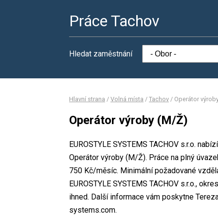
Práce Tachov
Hledat zaměstnání
Hlavní strana
/
Volná místa
/
Tachov
/
Operátor výrob
Operátor výroby (M/Ž)
EUROSTYLE SYSTEMS TACHOV s.r.o. nabízí v
Operátor výroby (M/Ž). Práce na plný úvaz
750 Kč/měsíc. Minimální požadované vzdělán
EUROSTYLE SYSTEMS TACHOV s.r.o., okres T
ihned. Další informace vám poskytne Tereza 
systems.com.