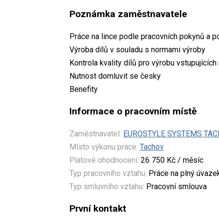
Poznámka zaměstnavatele
Práce na lince podle pracovních pokynů a po
Výroba dílů v souladu s normami výroby
Kontrola kvality dílů pro výrobu vstupujícíc
Nutnost domluvit se česky
Benefity
Informace o pracovním místě
Zaměstnavatel:
EUROSTYLE SYSTEMS TACHO
Místo výkonu práce:
Tachov
Platové ohodnocení:
26 750 Kč / měsíc
Typ pracovního vztahu:
Práce na plný úvaze
Typ smluvního vztahu:
Pracovní smlouva
První kontakt