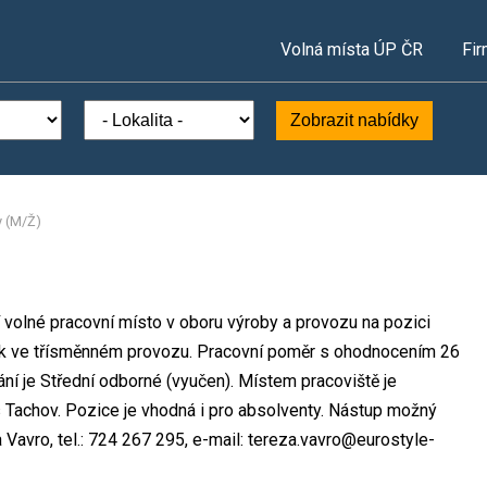
Volná místa ÚP ČR
Fir
Zobrazit nabídky
y (M/Ž)
olné pracovní místo v oboru výroby a provozu na pozici
ek ve třísměnném provozu. Pracovní poměr s ohodnocením 26
í je Střední odborné (vyučen). Místem pracoviště je
achov. Pozice je vhodná i pro absolventy. Nástup možný
Vavro, tel.: 724 267 295, e-mail: tereza.vavro@eurostyle-