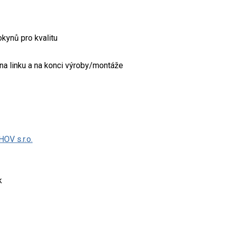
kynů pro kvalitu
h na linku a na konci výroby/montáže
V s.r.o.
k