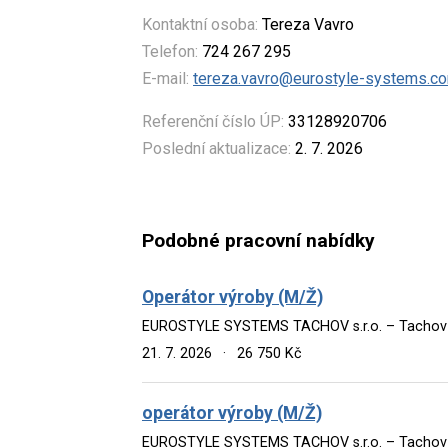
Kontaktní osoba:
Tereza Vavro
Telefon:
724 267 295
E-mail:
tereza.vavro@eurostyle-systems.c
Referenční číslo ÚP:
33128920706
Poslední aktualizace:
2. 7. 2026
Podobné pracovní nabídky
Operátor výroby (M/Ž)
EUROSTYLE SYSTEMS TACHOV s.r.o. – Tachov
21. 7. 2026
·
26 750 Kč
operátor výroby (M/Ž)
EUROSTYLE SYSTEMS TACHOV s.r.o. – Tachov