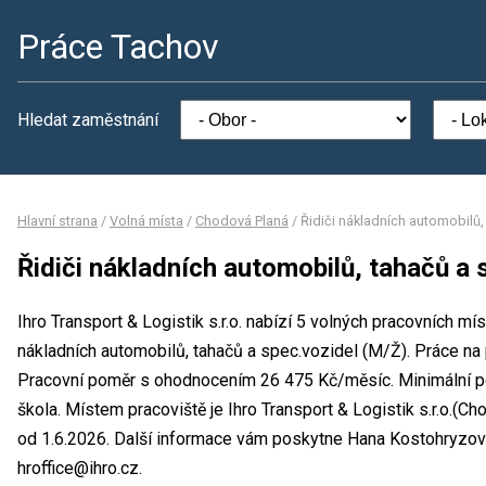
Práce Tachov
Hledat zaměstnání
Hlavní strana
/
Volná místa
/
Chodová Planá
/
Řidiči nákladních automobilů,
Řidiči nákladních automobilů, tahačů a 
Ihro Transport & Logistik s.r.o. nabízí 5 volných pracovních mí
nákladních automobilů, tahačů a spec.vozidel (M/Ž). Práce na
Pracovní poměr s ohodnocením 26 475 Kč/měsíc. Minimální po
škola. Místem pracoviště je Ihro Transport & Logistik s.r.o.(
od 1.6.2026. Další informace vám poskytne Hana Kostohryzová,
hroffice@ihro.cz.