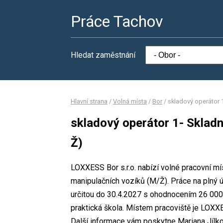
Práce Tachov
Hledat zaměstnání
Hlavní strana
/
Volná místa
/
Bor
/
skladový operátor 
skladový operátor 1- Skladn
Ž)
LOXXESS Bor s.r.o. nabízí volné pracovní mí
manipulačních vozíků (M/Ž). Práce na plný
určitou do 30.4.2027 s ohodnocením 26 000
praktická škola. Místem pracoviště je LOXXE
Další informace vám poskytne Mariana Jílkov