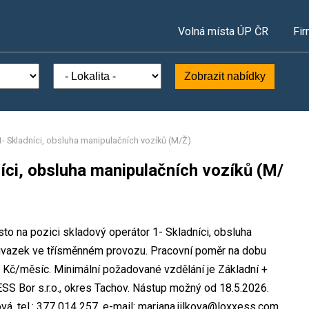
Volná místa ÚP ČR
Fir
Zobrazit nabídky
1- Skladníci, obsluha manipulačních vozíků (M/Ž)
íci, obsluha manipulačních vozíků (M/
sto na pozici skladový operátor 1- Skladníci, obsluha
 úvazek ve třísměnném provozu. Pracovní poměr na dobu
 Kč/měsíc. Minimální požadované vzdělání je Základní +
SS Bor s.r.o., okres Tachov. Nástup možný od 18.5.2026.
á, tel.: 377 014 257, e-mail: mariana.jilkova@loxxess.com.