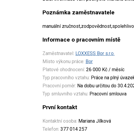
Poznámka zaměstnavatele
manuální zručnost,zodpovědnost,spolehlivost
Informace o pracovním místě
Zaměstnavatel:
LOXXESS Bor s.r.o.
Místo výkonu práce:
Bor
Platové ohodnocení:
26 000 Kč / měsíc
Typ pracovního vztahu:
Práce na plný úvaze
Pracovní poměr:
Na dobu určitou do 30.4.20
Typ smluvního vztahu:
Pracovní smlouva
První kontakt
Kontaktní osoba:
Mariana Jílková
Telefon:
377 014 257