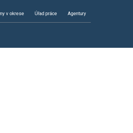
my v okrese
Úřad práce
Agentury