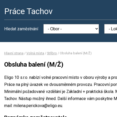
Práce Tachov
Hledat zaměstnání
Hlavní strana
/
Volná místa
/
Stříbro
/
Obsluha balení (M/Ž)
Obsluha balení (M/Ž)
Eligo 10 s.r.o. nabízí volné pracovní místo v oboru výroby a p
Práce na plný úvazek ve dvousměnném provozu. Pracovní po
Minimální požadované vzdělání je Základní + praktická škola. M
Tachov. Nástup možný ihned. Další informace vám poskytne Mil
mail: milena.perickova@eligo.eu.