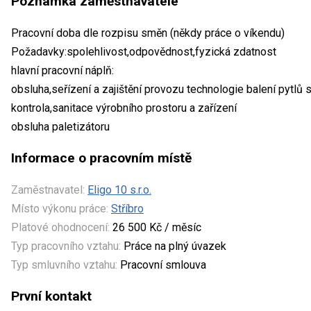
Poznámka zaměstnavatele
Pracovní doba dle rozpisu směn (někdy práce o víkendu)
Požadavky:spolehlivost,odpovědnost,fyzická zdatnost
hlavní pracovní náplň:
obsluha,seřízení a zajištění provozu technologie balení pytlů
kontrola,sanitace výrobního prostoru a zařízení
obsluha paletizátoru
Informace o pracovním místě
Zaměstnavatel:
Eligo 10 s.r.o.
Místo výkonu práce:
Stříbro
Platové ohodnocení:
26 500 Kč / měsíc
Typ pracovního vztahu:
Práce na plný úvazek
Typ smluvního vztahu:
Pracovní smlouva
První kontakt