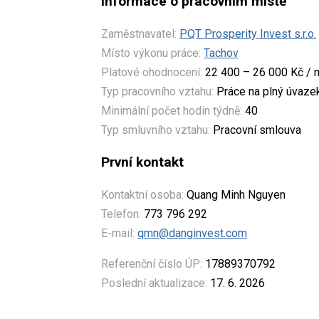
Informace o pracovním místě
Zaměstnavatel:
PQT Prosperity Invest s.r.o.
Místo výkonu práce:
Tachov
Platové ohodnocení:
22 400 – 26 000 Kč / 
Typ pracovního vztahu:
Práce na plný úvaze
Minimální počet hodin týdně:
40
Typ smluvního vztahu:
Pracovní smlouva
První kontakt
Kontaktní osoba:
Quang Minh Nguyen
Telefon:
773 796 292
E-mail:
qmn@danginvest.com
Referenční číslo ÚP:
17889370792
Poslední aktualizace:
17. 6. 2026