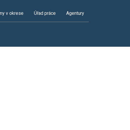
my v okrese
Úřad práce
Agentury