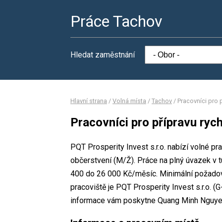
Práce Tachov
Hledat zaměstnání
Hlavní strana
/
Volná místa
/
Tachov
/
Pracovníci pro 
Pracovníci pro přípravu ryc
PQT Prosperity Invest s.r.o. nabízí volné pr
občerstvení (M/Ž). Práce na plný úvazek v
400 do 26 000 Kč/měsíc. Minimální požadova
pracoviště je PQT Prosperity Invest s.r.o. (
informace vám poskytne Quang Minh Nguyen,