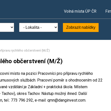
Volná místa ÚP ČR
Fir
Zobrazit nabídky
přípravu rychlého občerstvení (M/Ž)
hlého občerstvení (M/Ž)
acovní místo na pozici Pracovníci pro přípravu rychlého
 turnusových službách. Pracovní poměr s ohodnocením od 22
né vzdělání je Základní + praktická škola. Místem
G- Tachov), okres Tachov. Nástup možný ihned. Další
 tel.: 773 796 292, e-mail: qmn@danginvest.com.