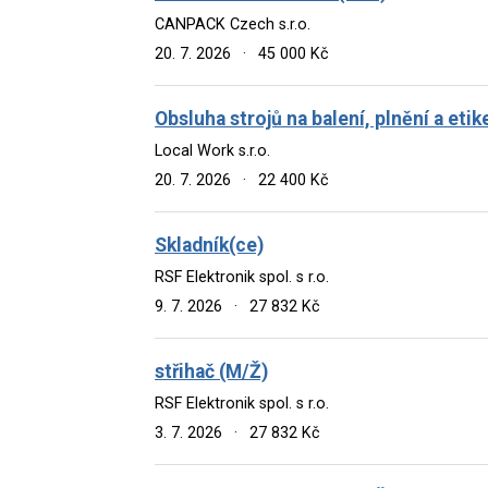
CANPACK Czech s.r.o.
20. 7. 2026
·
45 000 Kč
Obsluha strojů na balení, plnění a eti
Local Work s.r.o.
20. 7. 2026
·
22 400 Kč
Skladník(ce)
RSF Elektronik spol. s r.o.
9. 7. 2026
·
27 832 Kč
střihač (M/Ž)
RSF Elektronik spol. s r.o.
3. 7. 2026
·
27 832 Kč