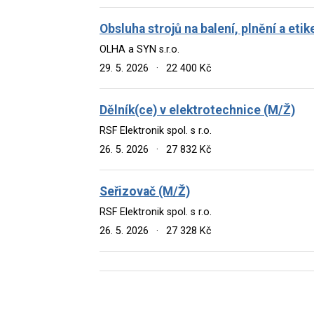
Obsluha strojů na balení, plnění a eti
OLHA a SYN s.r.o.
29. 5. 2026
·
22 400 Kč
Dělník(ce) v elektrotechnice (M/Ž)
RSF Elektronik spol. s r.o.
26. 5. 2026
·
27 832 Kč
Seřizovač (M/Ž)
RSF Elektronik spol. s r.o.
26. 5. 2026
·
27 328 Kč