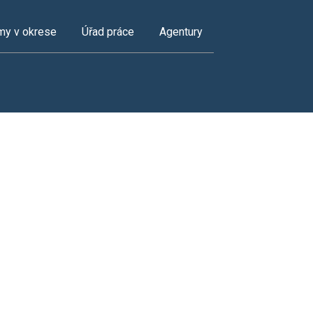
my v okrese
Úřad práce
Agentury