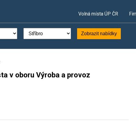
Volná místa ÚP ČR
Fir
Zobrazit nabídky
z
sta v oboru Výroba a provoz