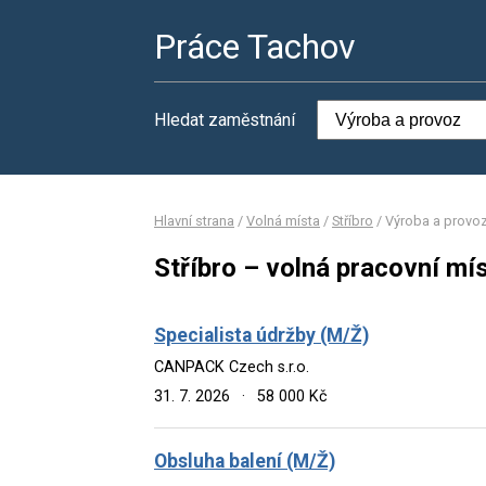
Práce Tachov
Hledat zaměstnání
Hlavní strana
/
Volná místa
/
Stříbro
/
Výroba a provo
Stříbro – volná pracovní mí
Specialista údržby (M/Ž)
CANPACK Czech s.r.o.
31. 7. 2026
·
58 000 Kč
Obsluha balení (M/Ž)