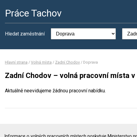
Práce Tachov
Hledat zaměstnání
Hlavní strana
/
Volná místa
/
Zadní Chodov
/
Doprava
Zadní Chodov – volná pracovní místa v
Aktuálně neevidujeme žádnou pracovní nabídku.
Informace o volných pracovních místech poskytuje Ministerstvo pr