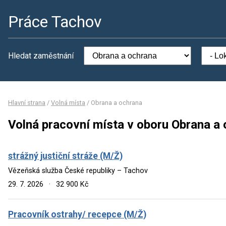
Práce Tachov
Hledat zaměstnání
Hlavní strana
/
Volná místa
/
Obrana a ochrana
Volná pracovní místa v oboru Obrana a
strážný justiční stráže (M/Ž)
Vězeňská služba České republiky – Tachov
29. 7. 2026
·
32 900 Kč
Pracovník ostrahy/ recepce (M/Ž)