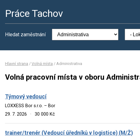
Práce Tachov
Hledat zaměstnání
Hlavní strana
/
Volná místa
/
Administrativa
Volná pracovní místa v oboru Administr
Týmový vedoucí
LOXXESS Bor s.r.o. – Bor
29. 7. 2026
·
30 000 Kč
trainer/trenér (Vedoucí úředníků v logistice) (M/Ž)