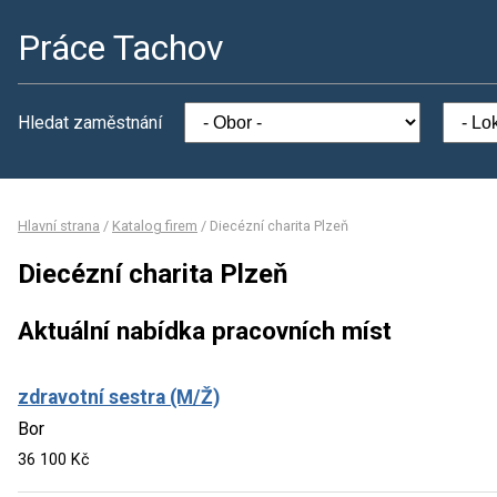
Práce Tachov
Hledat zaměstnání
Hlavní strana
/
Katalog firem
/
Diecézní charita Plzeň
Diecézní charita Plzeň
Aktuální nabídka pracovních míst
zdravotní sestra (M/Ž)
Bor
36 100 Kč