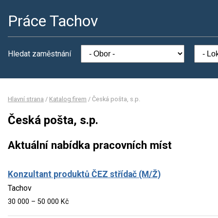
Práce Tachov
Hledat zaměstnání
Hlavní strana
/
Katalog firem
/
Česká pošta, s.p.
Česká pošta, s.p.
Aktuální nabídka pracovních míst
Konzultant produktů ČEZ střídač (M/Ž)
Tachov
30 000 – 50 000 Kč