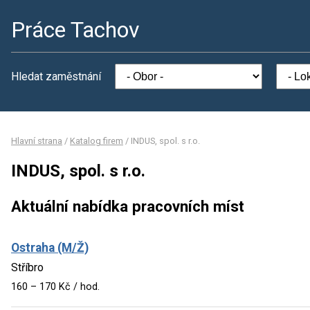
Práce Tachov
Hledat zaměstnání
Hlavní strana
/
Katalog firem
/
INDUS, spol. s r.o.
INDUS, spol. s r.o.
Aktuální nabídka pracovních míst
Ostraha (M/Ž)
Stříbro
160 – 170 Kč / hod.