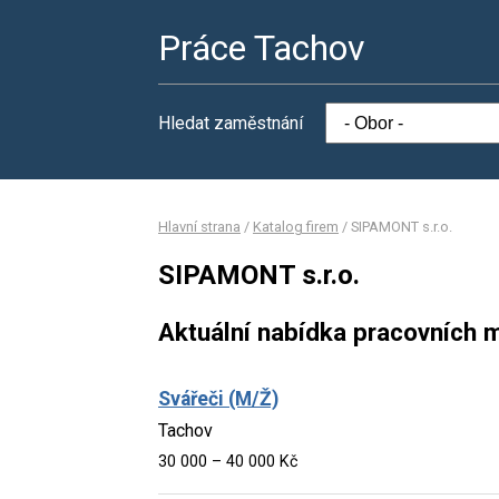
Práce Tachov
Hledat zaměstnání
Hlavní strana
/
Katalog firem
/
SIPAMONT s.r.o.
SIPAMONT s.r.o.
Aktuální nabídka pracovních m
Svářeči (M/Ž)
Tachov
30 000 – 40 000 Kč