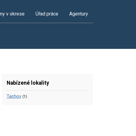
my v okrese
Úřad práce
Agentury
Nabízené lokality
Tachov
(1)