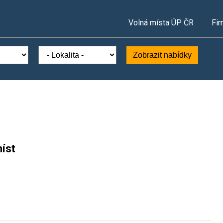
Volná místa ÚP ČR
Fir
Zobrazit nabídky
íst