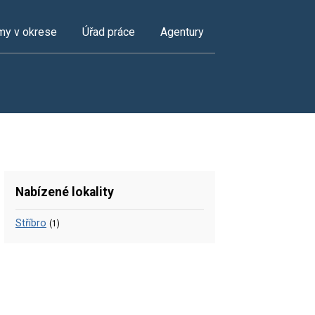
my v okrese
Úřad práce
Agentury
Nabízené lokality
Stříbro
(1)