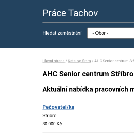
Práce Tachov
Hledat zaměstnání
Hlavní strana
/
Katalog firem
/
AHC Senior centrum Stří
AHC Senior centrum Stříbro 
Aktuální nabídka pracovních m
Pečovatel/ka
Stříbro
30 000 Kč