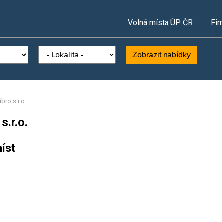
Volná místa ÚP ČR
Fir
Zobrazit nabídky
bro s.r.o.
s.r.o.
íst