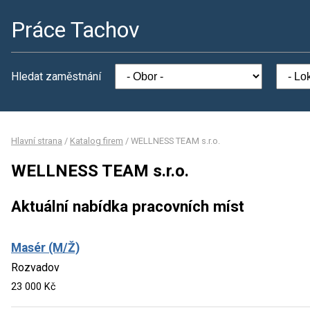
Práce Tachov
Hledat zaměstnání
Hlavní strana
/
Katalog firem
/
WELLNESS TEAM s.r.o.
WELLNESS TEAM s.r.o.
Aktuální nabídka pracovních míst
Masér (M/Ž)
Rozvadov
23 000 Kč