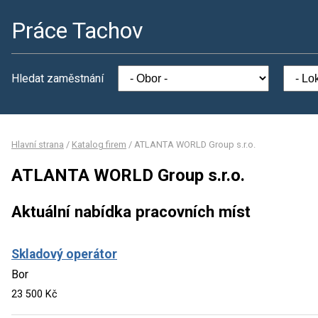
Práce Tachov
Hledat zaměstnání
Hlavní strana
/
Katalog firem
/
ATLANTA WORLD Group s.r.o.
ATLANTA WORLD Group s.r.o.
Aktuální nabídka pracovních míst
Skladový operátor
Bor
23 500 Kč